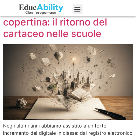
Dallo schermo alla
Edizioni precedenti
copertina: il ritorno del
cartaceo nelle scuole
Negli ultimi anni abbiamo assistito a un forte
incremento del digitale in classe: dal registro elettronico