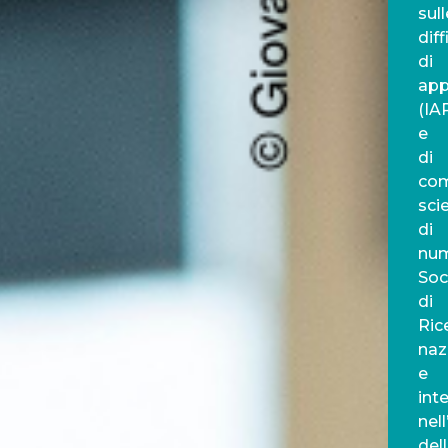
sull
diff
di
app
(IA
e
di
com
scie
di
nu
Soc
di
Ric
naz
e
int
nel
del