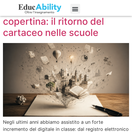
Dallo schermo alla
Edizioni precedenti
copertina: il ritorno del
cartaceo nelle scuole
Negli ultimi anni abbiamo assistito a un forte
incremento del digitale in classe: dal registro elettronico