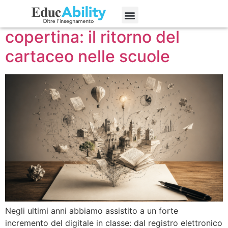
Dallo schermo alla
Edizioni precedenti
copertina: il ritorno del
cartaceo nelle scuole
Negli ultimi anni abbiamo assistito a un forte
incremento del digitale in classe: dal registro elettronico