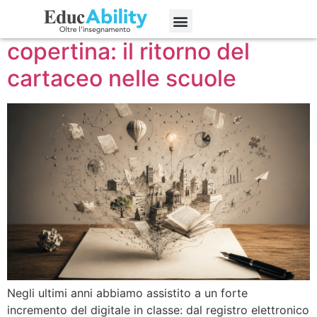
Dallo schermo alla
Edizioni precedenti
copertina: il ritorno del
cartaceo nelle scuole
Negli ultimi anni abbiamo assistito a un forte
incremento del digitale in classe: dal registro elettronico