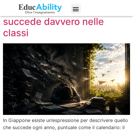
Burnout scolastico: cosa
Edizioni precedenti
succede davvero nelle
classi
In Giappone esiste un’espressione per descrivere quello
che succede ogni anno, puntuale come il calendario: il