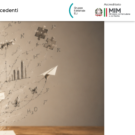
nelle scuole
Accreditato
ecedenti