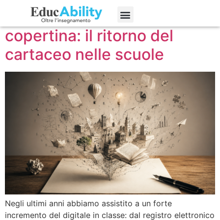
Dallo schermo alla
Edizioni precedenti
copertina: il ritorno del
cartaceo nelle scuole
Negli ultimi anni abbiamo assistito a un forte
incremento del digitale in classe: dal registro elettronico