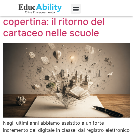
Dallo schermo alla
Edizioni precedenti
copertina: il ritorno del
cartaceo nelle scuole
Negli ultimi anni abbiamo assistito a un forte
incremento del digitale in classe: dal registro elettronico