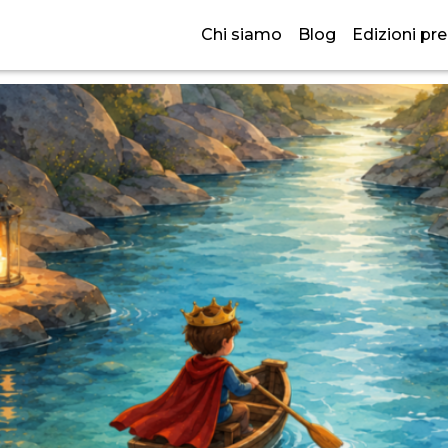
, orientare: le sfide della p
Chi siamo
Blog
Edizioni pr