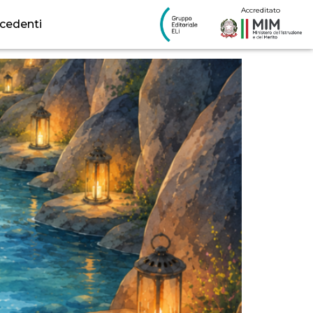
edagogia
Accreditato
ecedenti