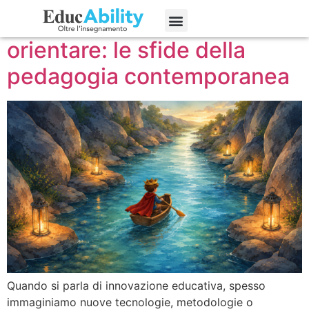
Osservare, documentare,
Edizioni precedenti
orientare: le sfide della
pedagogia contemporanea
Quando si parla di innovazione educativa, spesso
immaginiamo nuove tecnologie, metodologie o