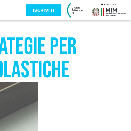
Accreditato
ISCRIVITI
ategie per
olastiche