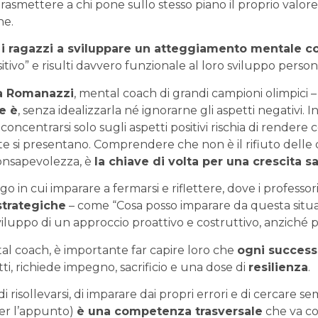
asmettere a chi pone sullo stesso piano il proprio valore 
ne.
 i ragazzi a sviluppare un atteggiamento mentale c
sitivo” e risulti davvero funzionale al loro sviluppo pers
ta Romanazzi
, mental coach di grandi campioni olimpici 
e è
, senza idealizzarla né ignorarne gli aspetti negativi. 
centrarsi solo sugli aspetti positivi rischia di rendere 
e si presentano. Comprendere che non è il rifiuto delle dif
consapevolezza, è
la chiave di volta per una crescita 
ogo in cui imparare a fermarsi e riflettere, dove i professo
strategiche
– come “Cosa posso imparare da questa situa
viluppo di un approccio proattivo e costruttivo, anziché pa
al coach, è importante far capire loro che
ogni success
tti, richiede impegno, sacrificio e una dose di
resilienza
.
e di risollevarsi, di imparare dai propri errori e di cercare 
per l’appunto)
è una competenza trasversale
che va co