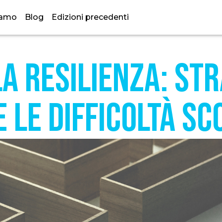
iamo
Blog
Edizioni precedenti
a resilienza: str
 le difficoltà sc