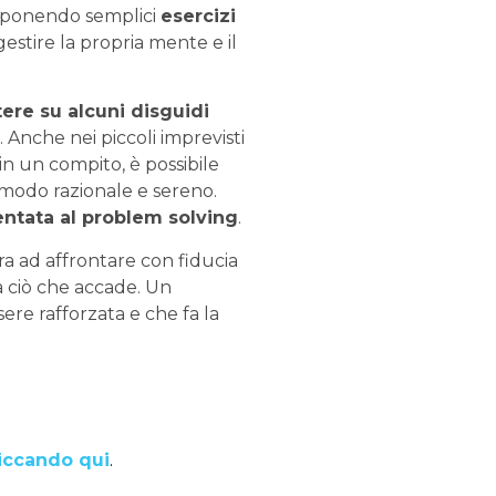
roponendo semplici
esercizi
gestire la propria mente e il
ttere su alcuni disguidi
. Anche nei piccoli imprevisti
in un compito, è possibile
n modo razionale e sereno.
entata al problem solving
.
ara ad affrontare con fiducia
a ciò che accade. Un
re rafforzata e che fa la
iccando qui
.