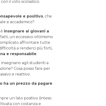
con il voto scolastico
onsapevole e positivo
, che
onale e accademico?
– è
insegnare ai giovani a
Infatti, un eccessivo ottimismo
complicato affrontare tutte
ficoltà a renderci più forti,
sana e responsabile
.
ri insegnano agli studenti a
zione? Cosa posso fare per
ssivo e reattivo.
o ha un prezzo da pagare
.
sempre un lato positivo (inteso
ltivata con costanza e