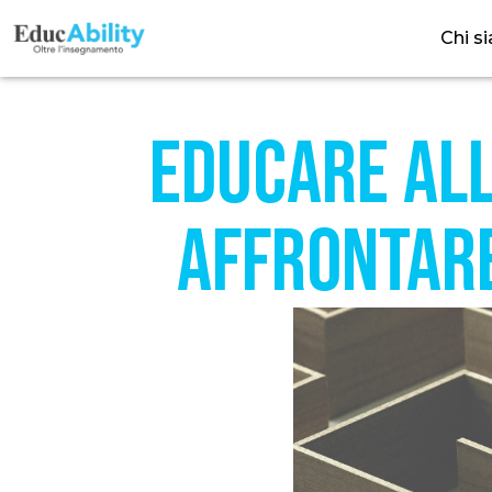
Chi s
Educare all
affrontare