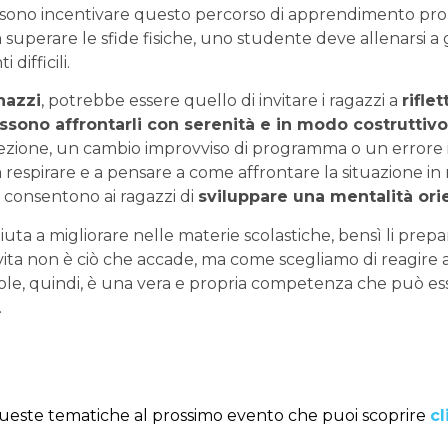
ossono incentivare questo percorso di apprendimento p
 superare le sfide fisiche, uno studente deve allenarsi a 
ifficili.
azzi
, potrebbe essere quello di invitare i ragazzi a
rifle
ssono affrontarli con serenità e in modo costruttivo
la lezione, un cambio improvviso di programma o un errore 
 a respirare e a pensare a come affrontare la situazione i
e consentono ai ragazzi di
sviluppare una mentalità ori
aiuta a migliorare nelle materie scolastiche, bensì li prep
 vita non è ciò che accade, ma come scegliamo di reagire 
, quindi, è una vera e propria competenza che può esse
.
este tematiche al prossimo evento che puoi scoprire
cl