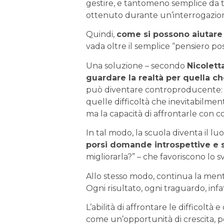
gestire, e tantomeno semplice da tr
ottenuto durante un’interrogazio
Quindi,
come si possono aiutare
vada oltre il semplice “pensiero po
Una soluzione – secondo
Nicolet
guardare la realtà per quella ch
può diventare controproducente: con
quelle difficoltà che inevitabilment
ma la capacità di affrontarle con 
In tal modo, la scuola diventa il lu
porsi domande introspettive e 
migliorarla?” – che favoriscono lo s
Allo stesso modo, continua la ment
Ogni risultato, ogni traguardo, infa
L’abilità di affrontare le difficoltà 
come un’opportunità di crescita, 