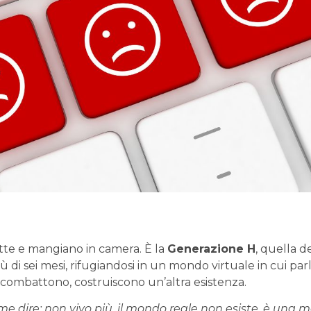
tte e mangiano in camera. È la
Generazione H
, quella d
di sei mesi, rifugiandosi in un mondo virtuale in cui parl
o, combattono, costruiscono un’altra esistenza.
me dire: non vivo più, il mondo reale non esiste, è una ma