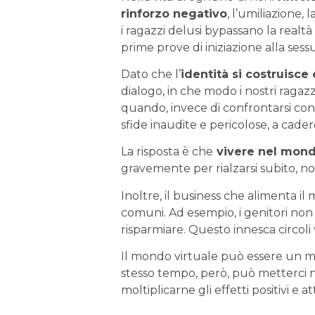
rinforzo negativo
, l’umiliazione, 
i ragazzi delusi bypassano la realt
prime prove di iniziazione alla ses
Dato che l’
identità si costruisce
dialogo, in che modo i nostri raga
quando, invece di confrontarsi con 
sfide inaudite e pericolose, a cader
La risposta è che
vivere nel mondo
gravemente per rialzarsi subito, n
Inoltre, il business che alimenta i
comuni. Ad esempio, i genitori non a
risparmiare. Questo innesca circoli v
Il mondo virtuale può essere un mar
stesso tempo, però, può metterci n
moltiplicarne gli effetti positivi e a