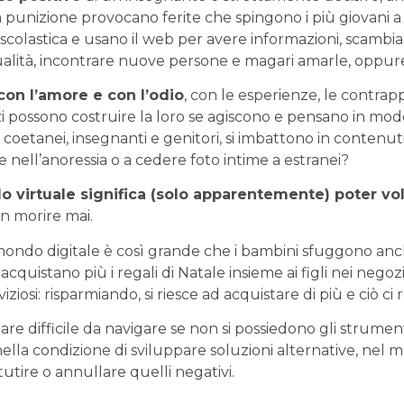
la punizione provocano ferite che spingono i più giovani a ri
à scolastica e usano il web per avere informazioni, scambi
sualità, incontrare nuove persone e magari amarle, oppure
 con l’amore e con l’odio
, con le esperienze, le contrappo
zzi possono costruire la loro se agiscono e pensano in mo
coetanei, insegnanti e genitori, si imbattono in contenut
e nell’anoressia o a cedere foto intime a estranei?
 virtuale significa (solo apparentemente) poter vo
on morire mai.
l mondo digitale è così grande che i bambini sfuggono anch
cquistano più i regali di Natale insieme ai figli nei negozi
iziosi: risparmiando, si riesce ad acquistare di più e ciò ci
e difficile da navigare se non si possiedono gli strumenti
ella condizione di sviluppare soluzioni alternative, nel 
ttutire o annullare quelli negativi.