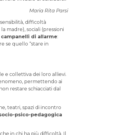
Maria Rita Parsi
ensibilità, difficoltà
a madre), sociali (pressioni
i
campanelli di allarme
:
re se quello “stare in
e collettiva dei loro allievi.
o fenomeno, permettendo ai
non restare schiacciati dal
, teatri, spazi di incontro
socio-psico-pedagogica
 in chi ha più difficoltà. Il