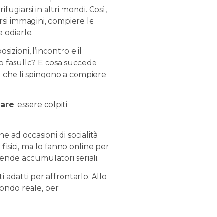
fugiarsi in altri mondi. Così,
arsi immagini, compiere le
 odiarle.
sizioni, l’incontro e il
do fasullo? E cosa succede
i che li spingono a compiere
lare
, essere colpiti
e ad occasioni di socialità
 fisici, ma lo fanno online per
 rende accumulatori seriali.
 adatti per affrontarlo. Allo
mondo reale, per