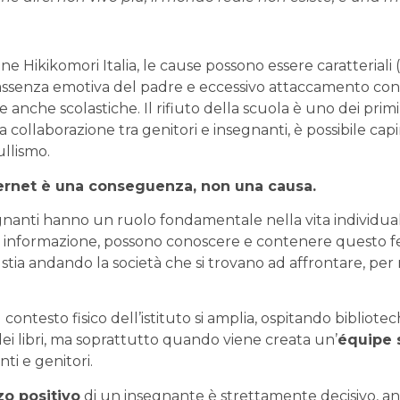
ne Hikikomori Italia, le cause possono essere caratteriali (s
i (assenza emotiva del padre e eccessivo attaccamento con l
 anche scolastiche. Il rifiuto della scuola è uno dei prim
 collaborazione tra genitori e insegnanti, è possibile capi
ullismo.
ternet è una conseguenza, non una causa.
egnanti hanno un ruolo fondamentale nella vita individuale 
fanno informazione, possono conoscere e contenere quest
 stia andando la società che si trovano ad affrontare, per 
testo fisico dell’istituto si amplia, ospitando biblioteche
ei libri, ma soprattutto quando viene creata un’
équipe 
ti e genitori.
zo positivo
di un insegnante è strettamente decisivo, anche