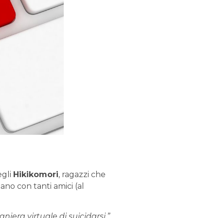
egli
Hikikomori
, ragazzi che
ano con tanti amici (al
niera virtuale di suicidarsi.”