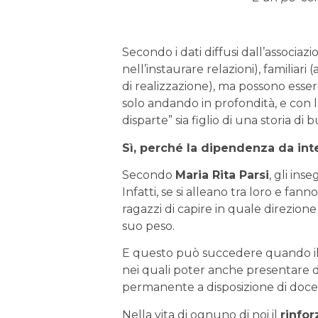
Secondo i dati diffusi dall’associazio
nell’instaurare relazioni), familiar
di realizzazione), ma possono essere
solo andando in profondità, e con la
disparte” sia figlio di una storia di b
Sì, perché la dipendenza da in
Secondo
Maria Rita Parsi
, gli ins
Infatti, se si alleano tra loro e 
ragazzi di capire in quale direzione
suo peso.
E questo può succedere quando il con
nei quali poter anche presentare d
permanente a disposizione di docen
Nella vita di ognuno di noi il
rinfor