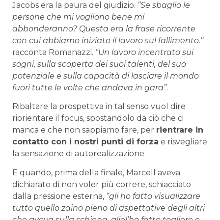
Jacobs era la paura del giudizio.
”Se sbaglio le
persone che mi vogliono bene mi
abbonderanno? Questa era la frase ricorrente
con cui abbiamo iniziato il lavoro sul fallimento.”
racconta Romanazzi.
“Un lavoro incentrato sui
sogni, sulla scoperta dei suoi talenti, del suo
potenziale e sulla capacità di lasciare il mondo
fuori tutte le volte che andava in gara”
.
Ribaltare la prospettiva in tal senso vuol dire
riorientare il focus, spostandolo da ciò che ci
manca e che non sappiamo fare, per
rientrare in
contatto con i nostri punti di forza
e risvegliare
la sensazione di autorealizzazione.
E quando, prima della finale, Marcell aveva
dichiarato di non voler più correre, schiacciato
dalla pressione esterna,
“gli ho fatto visualizzare
tutto quello zaino pieno di aspettative degli altri
che aveva sulla schiena, gliel’ho fatto togliere e