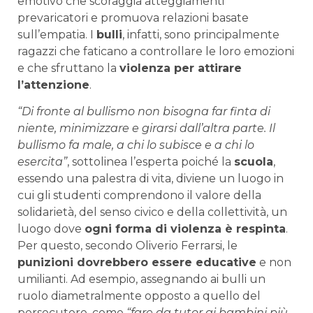
emotivo che scoraggia atteggiamenti
prevaricatori e promuova relazioni basate
sull’empatia. I
bulli
, infatti, sono principalmente
ragazzi che faticano a controllare le loro emozioni
e che sfruttano la
violenza per attirare
l’attenzione
.
“Di fronte al bullismo non bisogna far finta di
niente, minimizzare e girarsi dall’altra parte. Il
bullismo fa male, a chi lo subisce e a chi lo
esercita”
, sottolinea l’esperta poiché la
scuola
,
essendo una palestra di vita, diviene un luogo in
cui gli studenti comprendono il valore della
solidarietà, del senso civico e della collettività, un
luogo dove
ogni forma di violenza è respinta
.
Per questo, secondo Oliverio Ferrarsi, le
punizioni dovrebbero essere educative
e non
umilianti. Ad esempio, assegnando ai bulli un
ruolo diametralmente opposto a quello del
persecutore, come
“fare da tutor ai bambini più