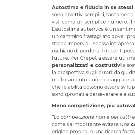
Autostima e fiducia in se stessi
sono obiettivi semplici, tantomeno 
visti come un semplice numero. Il r
L’autostima autentica è un sentim
un cammino frastagliato dove i propr
strada impervia – spesso intrapresa t
rischiano di perdersi. I docenti pos
future. Per Crepet a essere utili ne
personalizzati e costruttivi
a sos
la prospettiva sugli errori: da giudi
miglioramento può incoraggiare 
che le abilità possono essere svilu
sono spronati a perseverare e a sup
Meno competizione, più autova
“La competizione non è per tutti e 
come sia importante evitare una
c
origine proprio in una ricerca for