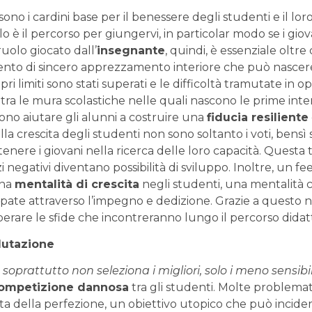
sono i cardini base per il benessere degli studenti e il lo
lo è il percorso per giungervi, in particolar modo se i gio
uolo giocato dall’
insegnante
, quindi, è essenziale olt
ento di sincero apprezzamento interiore che può nascere
i limiti sono stati superati e le difficoltà tramutate in op
ra le mura scolastiche nelle quali nascono le prime interazi
sono aiutare gli alunni a costruire una
fiducia resiliente
lla crescita degli studenti non sono soltanto i voti, bensì
tenere i giovani nella ricerca delle loro capacità. Questa
zi negativi diventano possibilità di sviluppo. Inoltre, un f
una
mentalità di crescita
negli studenti, una mentalità 
ppate attraverso l’impegno e dedizione. Grazie a questo n
erare le sfide che incontreranno lungo il percorso didatt
lutazione
soprattutto non seleziona i migliori, solo i meno sensibil
ompetizione dannosa
tra gli studenti. Molte problema
zata della perfezione, un obiettivo utopico che può incid