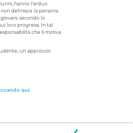
 alunni, hanno l’arduo
a non definisce la persona
 giovani, secondo lo
i loro progressi. In tal
esponsabilità che li motiva
studente, un approccio
iccando qui
.