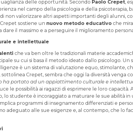
uguaglianza delle opportunità. Secondo
Paolo Crepet
, e
perienza nel campo della psicologia e della psicoterapia, 
i non valorizzare altri aspetti importanti degli alunni, com
 Crepet sostiene un
nuovo metodo educativo
che mira 
 dare il massimo e a perseguire il miglioramento persona
rale e intellettuale
alenti
che va ben oltre le tradizionali materie accademic
cipale su cui si basa il metodo ideato dallo psicologo. Un 
elligenze è un sistema di valutazione equo, stimolante, ch
, sottolinea Crepet, sembra che oggi la diversità venga c
o ha portato ad un appiattimento culturale e intellettu
 le possibilità ai ragazzi di esprimere le loro capacità. Al
to, lo studente è incoraggiato a maturare le sue abilità 
Ciò implica programmi di insegnamento differenziati e perso
o adeguato alle sue esigenze e, al contempo, che lo fac
vi