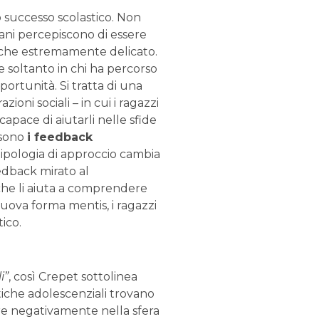
ro successo scolastico. Non
vani percepiscono di essere
re che estremamente delicato.
 soltanto in chi ha percorso
portunità. Si tratta di una
oni sociali – in cui i ragazzi
capace di aiutarli nelle sfide
 sono
i feedback
 tipologia di approccio cambia
eedback mirato al
che li aiuta a comprendere
uova forma mentis, i ragazzi
ico.
i”
, così Crepet sottolinea
tiche adolescenziali trovano
ere negativamente nella sfera