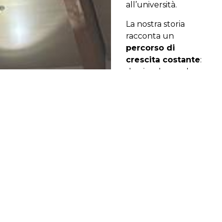
all’università.
La nostra storia
racconta un
percorso di
crescita costante
:
da piccola scuola
privata di lingua
inglese per bambini
a realtà
internazionale
capace di innovare,
evolvere e guardare
lontano.
Oggi la nostra
offerta editoriale
copre gran parte
delle discipline e
tutti gli ordini di